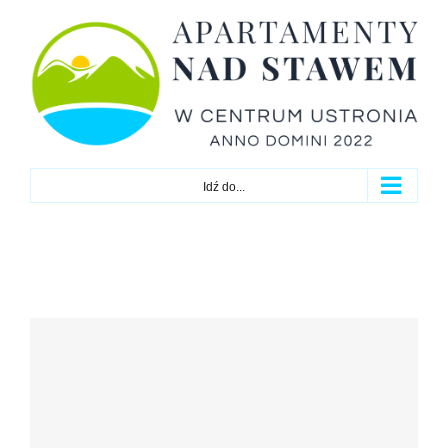
Przejdź
do
zawartości
Idź do...