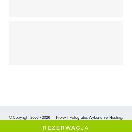
© Copyright 2005 -
2026 |
Projekt, Fotografie, Wykonanie, Hosting,
Opieka i Współpraca - Marek Landowski - www.marlan.pl
REZERWACJA