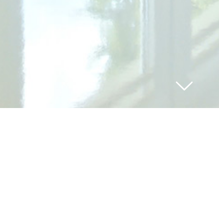
NAD STAWEM
partament 11
(od 2 do 3 osób) apartament typu studio o
 m²
z aneksem kuchennym, łazienką i oddzielną