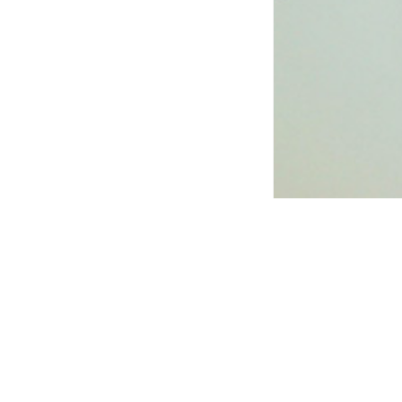
A
3 osobowy 
powierzchni 33